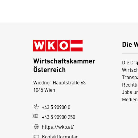
Die 
Wirtschaftskammer
Die Org
Österreich
Wirtsc
D
Transp
Wiedner Hauptstraße 63
i
Rechtl
1045 Wien
Jobs u
e
Medien
s
+43 5 90900 0
e
+43 5 90900 250
S
e
https://wko.at/
it
Kontaktformular