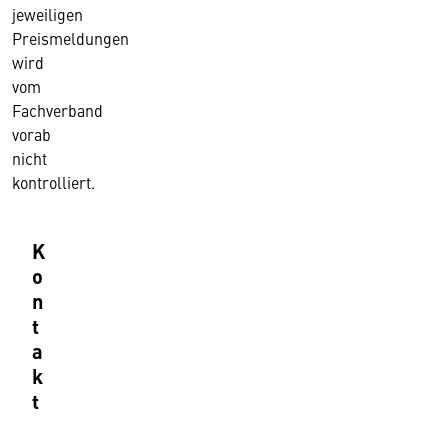
jeweiligen
Preismeldungen
wird
vom
Fachverband
vorab
nicht
kontrolliert.
K
o
n
t
a
k
t
B