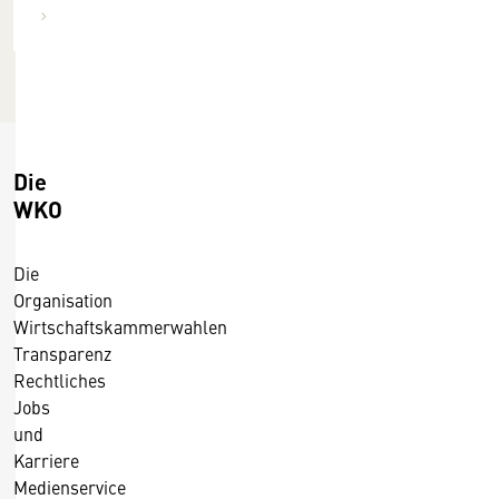
1
2
4
0
1
4
Die
WKO
Die
Organisation
Wirtschaftskammerwahlen
Transparenz
Rechtliches
Jobs
und
Karriere
Medienservice