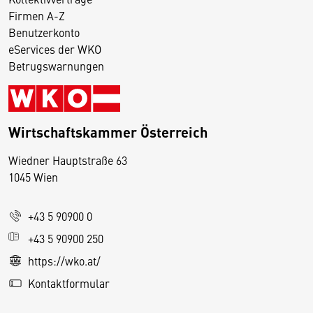
Firmen A-Z
Benutzerkonto
eServices der WKO
Betrugswarnungen
Wirtschaftskammer Österreich
Wiedner Hauptstraße 63
D
1045 Wien
i
e
+43 5 90900 0
s
e
+43 5 90900 250
S
https://wko.at/
e
Kontaktformular
it