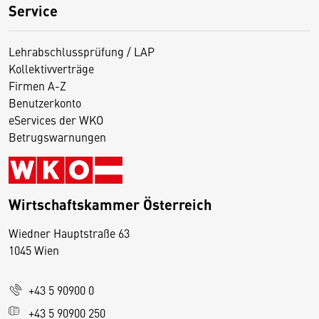
Service
Lehrabschlussprüfung / LAP
Kollektivverträge
Firmen A-Z
Benutzerkonto
eServices der WKO
Betrugswarnungen
Wirtschaftskammer Österreich
Wiedner Hauptstraße 63
D
1045 Wien
i
e
+43 5 90900 0
s
e
+43 5 90900 250