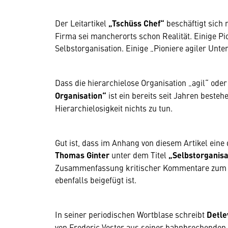
Der Leitartikel
„Tschüss Chef“
beschäftigt sich 
Firma sei mancherorts schon Realität. Einige P
Selbstorganisation. Einige „Pioniere agiler Un
Dass die hierarchielose Organisation „agil“ ode
Organisation“
ist ein bereits seit Jahren beste
Hierarchielosigkeit nichts zu tun.
Gut ist, dass im Anhang von diesem Artikel eine 
Thomas Ginter
unter dem Titel
„Selbstorganisa
Zusammenfassung kritischer Kommentare zum 
ebenfalls beigefügt ist.
In seiner periodischen Wortblase schreibt
Detle
von Frederic Vester aus seiner bahnbrechenden 