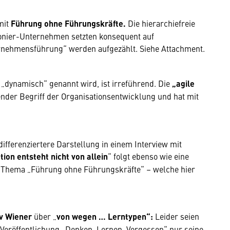
mit
Führung ohne Führungskräfte.
Die hierarchiefreie
ionier-Unternehmen setzten konsequent auf
ternehmensführung“ werden aufgezählt. Siehe Attachment.
r „dynamisch“ genannt wird, ist irreführend. Die
„agile
hender Begriff der Organisationsentwicklung und hat mit
differenziertere Darstellung in einem Interview mit
tion
entsteht nicht von allein
“ folgt ebenso wie eine
Thema „Führung ohne Führungskräfte“ – welche hier
v Wiener
über „
von wegen … Lerntypen“:
Leider seien
Veröffentlichung „Denken, Lernen, Vergessen“ nur seine