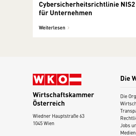
Cybersicherheitsrichtlinie NIS2
für Unternehmen
Weiterlesen
Die 
Wirtschaftskammer
Die Org
Österreich
Wirtsc
D
Transp
Wiedner Hauptstraße 63
i
Rechtl
1045 Wien
Jobs u
e
Medien
s