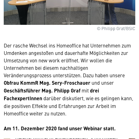
© Philipp Graf/BSIC
Der rasche Wechsel ins Homeoffice hat Unternehmen zum
Umdenken angestoßen und dauerhafte Möglichkeiten zur
Umsetzung von new work eröffnet. Wir wollen die
Unternehmen bei diesem nachhaltigen
Wir benötigen Ihre Zustimmung
Veränderungsprozess unterstützen. Dazu haben unsere
Obfrau KommR Mag. Sery-Froschauer
und unser
Hier würden wir Ihnen gerne einen externen
Geschäftsführer Mag. Philipp Graf
mit
drei
Inhalt anzeigen. Dafür benötigen wir allerdings
FachexpertInnen
darüber diskutiert, wie es gelingen kann,
Ihre Zustimmung, da Ihr Browser
die positiven Effekte und Erfahrungen zur Arbeit im
personenbezogene technische Daten zu Geräten
Homeoffice weiter zu nutzen.
und Nutzerverhalten mitunter mit US-
amerikanischen Anbietern austauscht.
Am 11. Dezember 2020 fand unser Webinar statt.
Diese Daten unterliegen keinem dem EU-
Datenschutzrecht angemessenen Schutzniveau