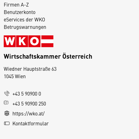
Firmen A-Z
Benutzerkonto
eServices der WKO
Betrugswarnungen
Wirtschaftskammer Österreich
Wiedner Hauptstraße 63
D
1045 Wien
i
e
+43 5 90900 0
s
e
+43 5 90900 250
S
https://wko.at/
e
Kontaktformular
it
e