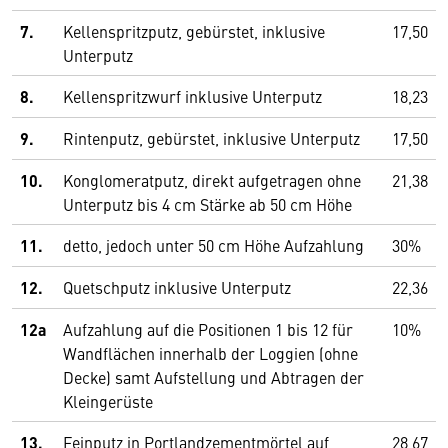
7.
Kellenspritzputz, gebürstet, inklusive
17,50
Unterputz
8.
Kellenspritzwurf inklusive Unterputz
18,23
9.
Rintenputz, gebürstet, inklusive Unterputz
17,50
10.
Konglomeratputz, direkt aufgetragen ohne
21,38
Unterputz bis 4 cm Stärke ab 50 cm Höhe
11.
detto, jedoch unter 50 cm Höhe Aufzahlung
30%
12.
Quetschputz inklusive Unterputz
22,36
12a
Aufzahlung auf die Positionen 1 bis 12 für
10%
Wandflächen innerhalb der Loggien (ohne
Decke) samt Aufstellung und Abtragen der
Kleingerüste
13.
Feinputz in Portlandzementmörtel auf
28,67