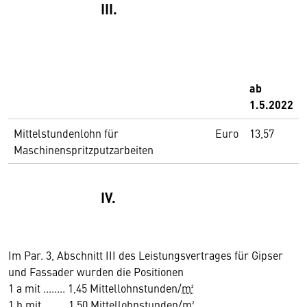
III.
ab
1.5.2022
Mittelstundenlohn für
Euro
13,57
Maschinenspritzputzarbeiten
IV.
Im Par. 3, Abschnitt III des Leistungsvertrages für Gipser
und Fassader wurden die Positionen
1 a mit ........ 1,45 Mittellohnstunden/
m²
1 b mit ........ 1,50 Mittellohnstunden/
m²