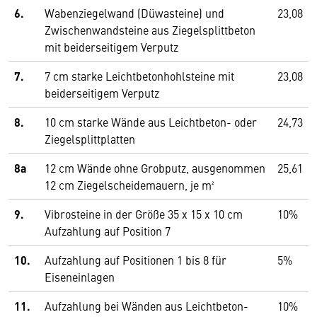
6.
Wabenziegelwand (Düwasteine) und
23,08
Zwischenwandsteine aus Ziegelsplittbeton
mit beiderseitigem Verputz
7.
7 cm starke Leichtbetonhohlsteine mit
23,08
beiderseitigem Verputz
8.
10 cm starke Wände aus Leichtbeton- oder
24,73
Ziegelsplittplatten
8a
12 cm Wände ohne Grobputz, ausgenommen
25,61
12 cm Ziegelscheidemauern, je m²
9.
Vibrosteine in der Größe 35 x 15 x 10 cm
10%
Aufzahlung auf Position 7
10.
Aufzahlung auf Positionen 1 bis 8 für
5%
Eiseneinlagen
11.
Aufzahlung bei Wänden aus Leichtbeton-
10%