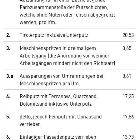
Farbzusammenstöße der Putzschichten,
welche ohne Nuten oder Ichsen abgegrenzt
werden, pro lfm.
2.
Tirolerputz inklusive Unterputz
20,53
3.
Maschinenspritzen in dreimaligem
3,65
Arbeitsgang (die Anordnung von weniger
Arbeitsgängen mindert nicht den Richtsatz)
3.a
Aussparungen von Umrahmungen bei
0,61
Maschinenspritzen pro lfm.
4.
Reibputz mit Terranova, Quarzsand,
17,25
Dolomitsand inklusive Unterputz
5.
detto, jedoch Feinputz mit Donausand
17,86
verrieben
6.
Einlagiger Fassadenputz verrieben
13,73