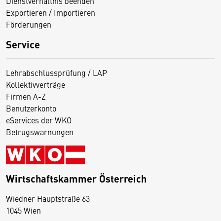
Dienstverhältnis beenden
Exportieren / Importieren
Förderungen
Service
Lehrabschlussprüfung / LAP
Kollektivverträge
Firmen A-Z
Benutzerkonto
eServices der WKO
Betrugswarnungen
Wirtschaftskammer Österreich
Wiedner Hauptstraße 63
D
1045 Wien
i