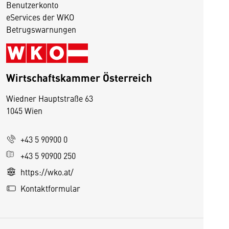
Benutzerkonto
eServices der WKO
Betrugswarnungen
Wirtschaftskammer Österreich
Wiedner Hauptstraße 63
1045 Wien
D
i
+43 5 90900 0
e
s
+43 5 90900 250
e
https://wko.at/
S
Kontaktformular
e
it
e