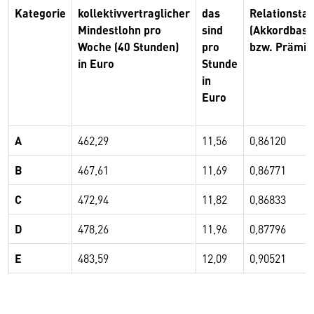
Kategorie
kollektivvertraglicher
das
Relationstab
Mindestlohn pro
sind
(Akkordbasi
Woche (40 Stunden)
pro
bzw. Prämie
in Euro
Stunde
in
Euro
A
462,29
11,56
0,86120
B
467,61
11,69
0,86771
C
472,94
11,82
0,86833
D
478,26
11,96
0,87796
E
483,59
12,09
0,90521