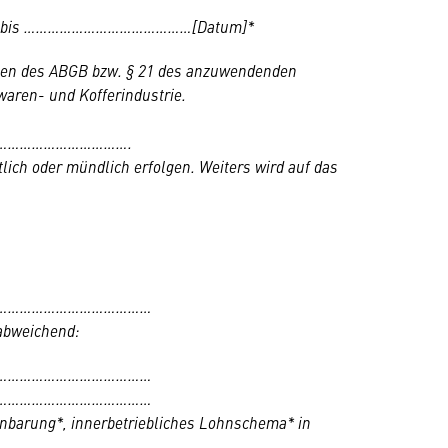
fristet bis ……………………………………[Datum]*
gen des ABGB bzw. § 21 des anzuwendenden
rwaren- und Kofferindustrie.
…………………………….
ich oder mündlich erfolgen. Weiters wird auf das
…………………………………
 abweichend:
…………………………………
…………………………………
einbarung*, innerbetriebliches Lohnschema* in
…………………….