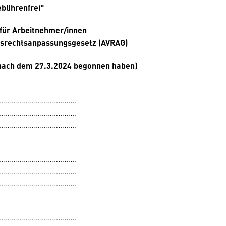
ebührenfrei"
 für Arbeitnehmer/innen
gsrechtsanpassungsgesetz (AVRAG)
e nach dem 27.3.2024 begonnen haben)
…………………………………
…………………………………
…………………………………
…………………………………
…………………………………
…………………………………
…………………………………