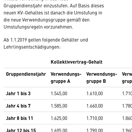
Gruppendienstjahr einzustufen. Auf Basis dieses
neuen KV-Gehaltes ist danach die Umstufung in
die neue Verwendungsgruppe gemäß den
Umstufungsregeln vorzunehmen.
Ab 1.1.2019 gelten folgende Gehälter und
Lehrlingsentschädigungen:
Kollektivvertrag-Gehalt
Gruppendienstjahr
Verwendungs-
Verwendungs-
Ver
gruppe A
gruppe B
grup
Jahr 1 bis 3
1.545,00
1.610,00
1.71
Jahr 4 bis 7
1.585,00
1.660,00
1.78
Jahr 8 bis 11
1.625,00
1.710,00
1.86
Jahr 12 bis 15
1.695,00
1.790,00
1.96