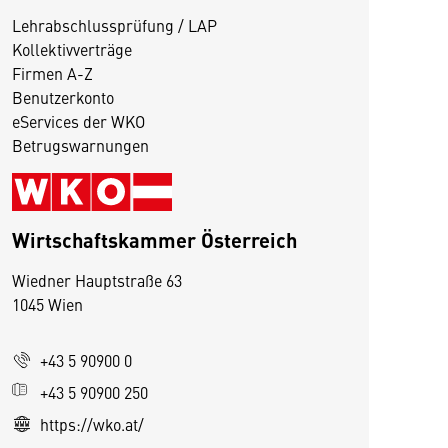
Lehrabschlussprüfung / LAP
Kollektivverträge
Firmen A-Z
Benutzerkonto
eServices der WKO
Betrugswarnungen
Wirtschaftskammer Österreich
Wiedner Hauptstraße 63
1045 Wien
D
i
+43 5 90900 0
e
s
+43 5 90900 250
e
https://wko.at/
S