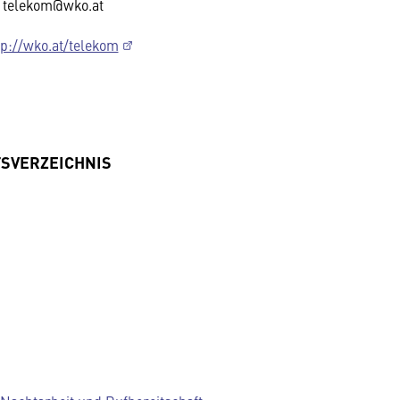
: telekom@wko.at
tp://wko.at/telekom
TSVERZEICHNIS