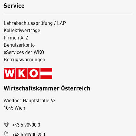
Service
Lehrabschlussprüfung / LAP
Kollektivverträge
Firmen A-Z
Benutzerkonto
eServices der WKO
Betrugswarnungen
Wirtschaftskammer Österreich
Wiedner Hauptstraße 63
D
1045 Wien
i
e
+43 5 90900 0
s
e
+43 5 90900 250