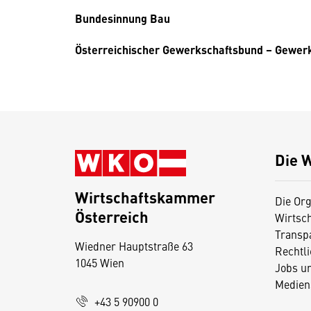
Bundesinnung Bau
Österreichischer Gewerkschaftsbund – Gewer
Die 
Wirtschaftskammer
Die Org
Österreich
Wirtsc
D
Transp
Wiedner Hauptstraße 63
i
Rechtl
1045 Wien
Jobs u
e
Medien
s
+43 5 90900 0
e