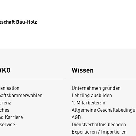
kschaft Bau-Holz
WKO
Wissen
anisation
Unternehmen gründen
haftskammerwahlen
Lehrling ausbilden
arenz
1. Mitarbeiter:in
iches
Allgemeine Geschäftsbedingu
nd Karriere
AGB
service
Dienstverhältnis beenden
Exportieren / Importieren