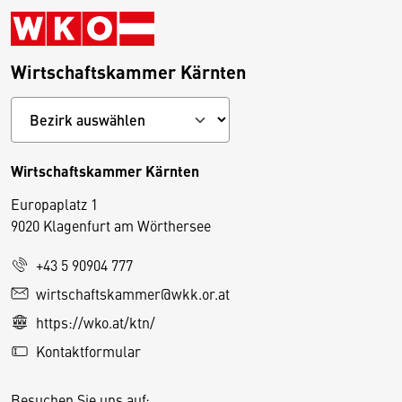
Wirtschaftskammer Kärnten
Wirtschaftskammer Kärnten
Europaplatz 1
9020 Klagenfurt am Wörthersee
+43 5 90904 777
D
wirtschaftskammer@wkk.or.at
i
https://wko.at/ktn/
e
Kontaktformular
s
e
Besuchen Sie uns auf: