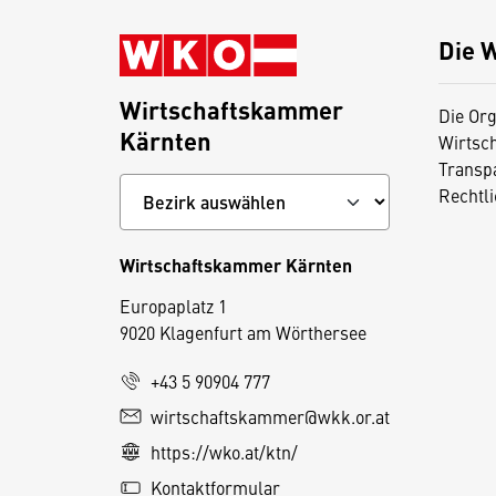
Die 
Wirtschaftskammer
Die Org
Kärnten
Wirtsc
Transp
Rechtl
Wirtschaftskammer Kärnten
Europaplatz 1
9020 Klagenfurt am Wörthersee
+43 5 90904 777
wirtschaftskammer@wkk.or.at
D
https://wko.at/ktn/
i
e
Kontaktformular