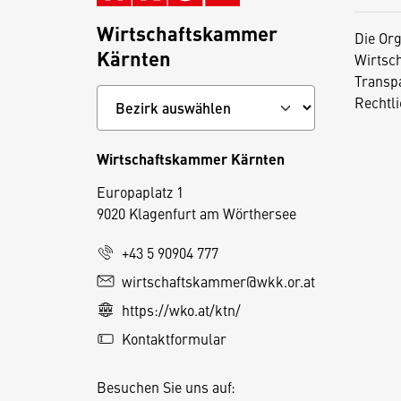
Wirtschaftskammer
Die Org
Kärnten
Wirtsc
Transp
Rechtl
Wirtschaftskammer Kärnten
Europaplatz 1
9020 Klagenfurt am Wörthersee
+43 5 90904 777
wirtschaftskammer@wkk.or.at
D
https://wko.at/ktn/
i
e
Kontaktformular
s
e
Besuchen Sie uns auf: