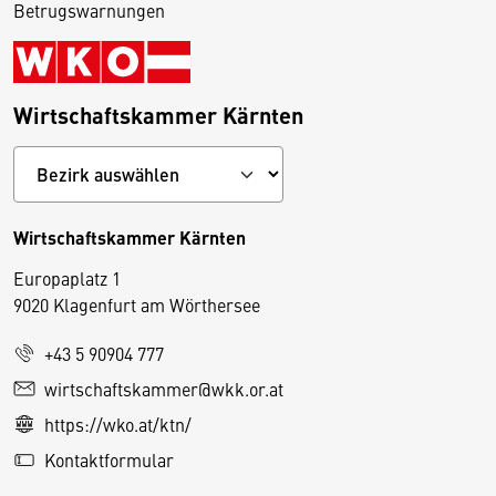
Betrugswarnungen
Wirtschaftskammer Kärnten
Wirtschaftskammer Kärnten
Europaplatz 1
9020 Klagenfurt am Wörthersee
+43 5 90904 777
D
wirtschaftskammer@wkk.or.at
i
https://wko.at/ktn/
e
Kontaktformular
s
e