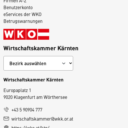
Firmen A-Z
Benutzerkonto
eServices der WKO
Betrugswarnungen
Wirtschaftskammer Kärnten
Wirtschaftskammer Kärnten
Europaplatz 1
9020 Klagenfurt am Wörthersee
+43 5 90904 777
D
wirtschaftskammer@wkk.or.at
i
https://wko.at/ktn/