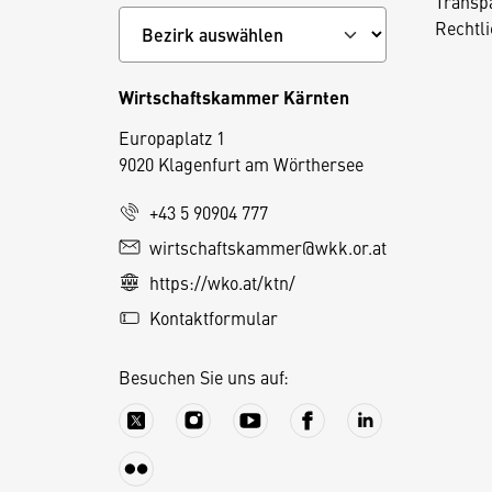
Transp
Rechtl
Wirtschaftskammer Kärnten
Europaplatz 1
9020 Klagenfurt am Wörthersee
+43 5 90904 777
wirtschaftskammer@wkk.or.at
D
https://wko.at/ktn/
i
e
Kontaktformular
s
e
Besuchen Sie uns auf:
S
e
it