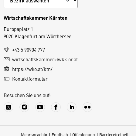
Wirtschaftskammer Kärnten
Europaplatz 1
9020 Klagenfurt am Wörthersee
+43 5 90904 777
D
wirtschaftskammer@wkk.or.at
i
https://wko.at/ktn/
e
Kontaktformular
s
e
Besuchen Sie uns auf:
S
e
it
e
v
Mehrsprachig
Englisch
Offenlegung
Barrierefreiheit