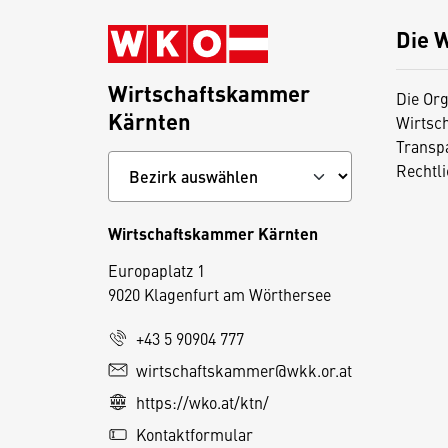
Die 
Wirtschaftskammer
Die Org
Kärnten
Wirtsc
Transp
Rechtl
Wirtschaftskammer Kärnten
Europaplatz 1
9020 Klagenfurt am Wörthersee
+43 5 90904 777
wirtschaftskammer@wkk.or.at
D
https://wko.at/ktn/
i
e
Kontaktformular