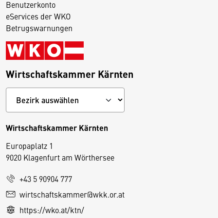
Benutzerkonto
eServices der WKO
Betrugswarnungen
Wirtschaftskammer Kärnten
Wirtschaftskammer Kärnten
Europaplatz 1
9020 Klagenfurt am Wörthersee
+43 5 90904 777
D
wirtschaftskammer@wkk.or.at
i
https://wko.at/ktn/
e