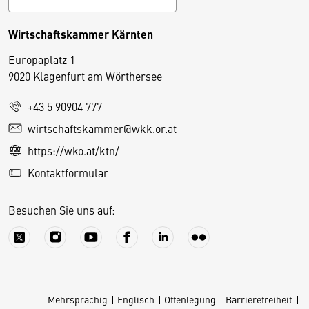
Wirtschaftskammer Kärnten
Europaplatz 1
9020 Klagenfurt am Wörthersee
+43 5 90904 777
D
wirtschaftskammer@wkk.or.at
i
https://wko.at/ktn/
e
Kontaktformular
s
e
Besuchen Sie uns auf:
S
e
it
e
v
Mehrsprachig
Englisch
Offenlegung
Barrierefreiheit
e