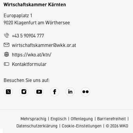
Wirtschaftskammer Kärnten
Europaplatz 1
9020 Klagenfurt am Wörthersee
+43 5 90904 777
D
wirtschaftskammer@wkk.or.at
i
https://wko.at/ktn/
e
Kontaktformular
s
e
Besuchen Sie uns auf:
S
e
it
e
v
Mehrsprachig
Englisch
Offenlegung
Barrierefreiheit
e
Datenschutzerklärung
Cookie-Einstellungen
© 2026 WKO
r