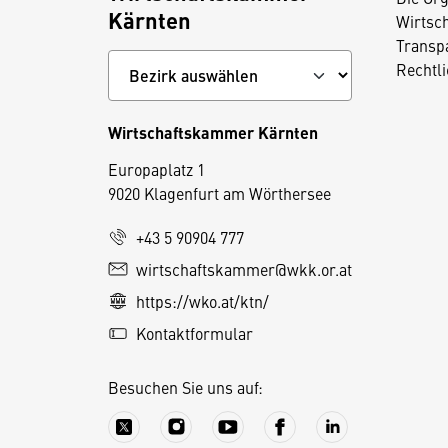
Kärnten
Wirtsc
Transp
Rechtl
Wirtschaftskammer Kärnten
Europaplatz 1
9020 Klagenfurt am Wörthersee
+43 5 90904 777
wirtschaftskammer@wkk.or.at
D
https://wko.at/ktn/
i
e
Kontaktformular
s
e
Besuchen Sie uns auf:
S
e