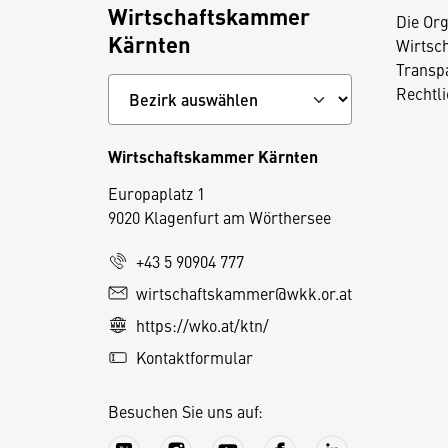
Wirtschaftskammer
Die Org
Kärnten
Wirtsc
Transp
Rechtl
Wirtschaftskammer Kärnten
Europaplatz 1
9020 Klagenfurt am Wörthersee
+43 5 90904 777
wirtschaftskammer@wkk.or.at
D
https://wko.at/ktn/
i
e
Kontaktformular
s
e
Besuchen Sie uns auf:
S