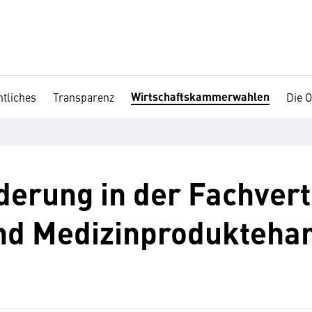
Wirtschaftskammerwahlen
tliches
Transparenz
Die O
erung in der Fachvert
und Medizinprodukteha