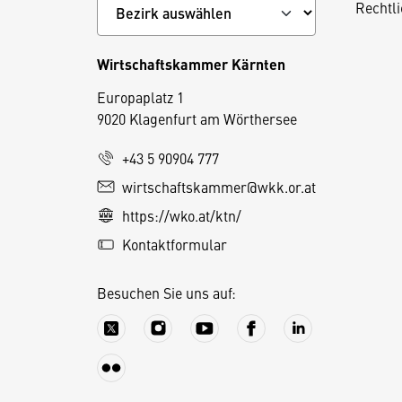
Rechtl
Wirtschaftskammer Kärnten
Europaplatz 1
9020 Klagenfurt am Wörthersee
+43 5 90904 777
wirtschaftskammer@wkk.or.at
D
https://wko.at/ktn/
i
e
Kontaktformular
s
e
Besuchen Sie uns auf:
S
e
it
e