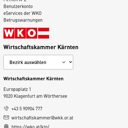
Benutzerkonto
eServices der WKO
Betrugswarnungen
Wirtschaftskammer Kärnten
Wirtschaftskammer Kärnten
Europaplatz 1
9020 Klagenfurt am Wörthersee
+43 5 90904 777
D
wirtschaftskammer@wkk.or.at
i
https://wko.at/ktn/