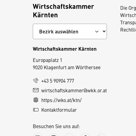
Wirtschaftskammer
Die Org
Kärnten
Wirtsc
Transp
Rechtl
Wirtschaftskammer Kärnten
Europaplatz 1
9020 Klagenfurt am Wörthersee
+43 5 90904 777
wirtschaftskammer@wkk.or.at
D
https://wko.at/ktn/
i
e
Kontaktformular
s
e
Besuchen Sie uns auf:
S