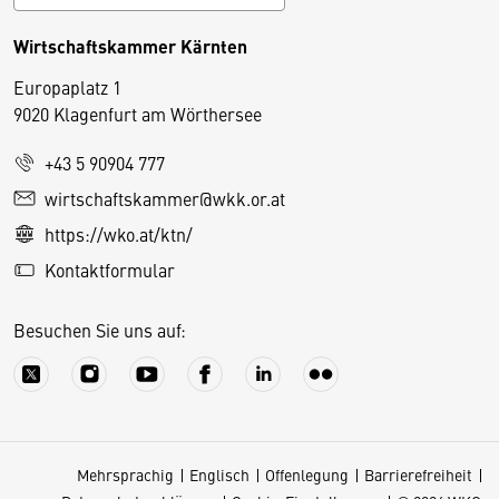
Wirtschaftskammer Kärnten
Europaplatz 1
9020 Klagenfurt am Wörthersee
+43 5 90904 777
D
wirtschaftskammer@wkk.or.at
i
https://wko.at/ktn/
e
Kontaktformular
s
e
Besuchen Sie uns auf:
S
e
it
e
v
Mehrsprachig
Englisch
Offenlegung
Barrierefreiheit
e