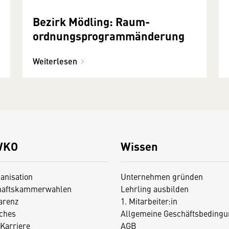
Bezirk Mödling: Raum­
ordnungs­programmänderung
Weiterlesen
WKO
Wissen
anisation
Unternehmen gründen
haftskammerwahlen
Lehrling ausbilden
arenz
1. Mitarbeiter:in
iches
Allgemeine Geschäftsbedingu
Karriere
AGB