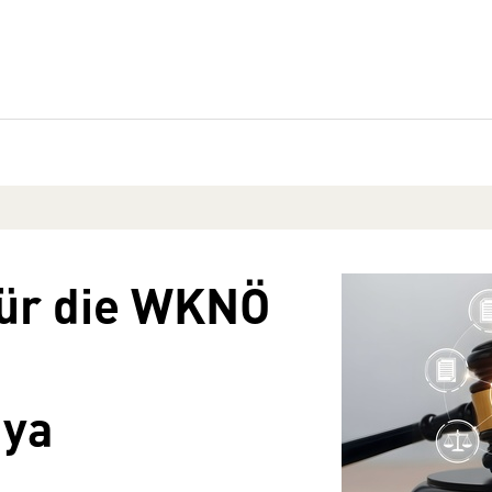
ür die WKNÖ
aya