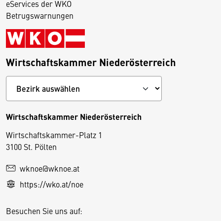
eServices der WKO
Betrugswarnungen
Wirtschaftskammer Niederösterreich
Wirtschaftskammer Niederösterreich
Wirtschaftskammer-Platz 1
D
3100 St. Pölten
i
wknoe@wknoe.at
e
https://wko.at/noe
s
e
Besuchen Sie uns auf:
S