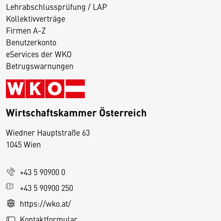
Lehrabschlussprüfung / LAP
Kollektivverträge
Firmen A-Z
Benutzerkonto
eServices der WKO
Betrugswarnungen
Wirtschaftskammer Österreich
Wiedner Hauptstraße 63
D
1045 Wien
i
e
+43 5 90900 0
s
e
+43 5 90900 250
S
https://wko.at/
e
Kontaktformular