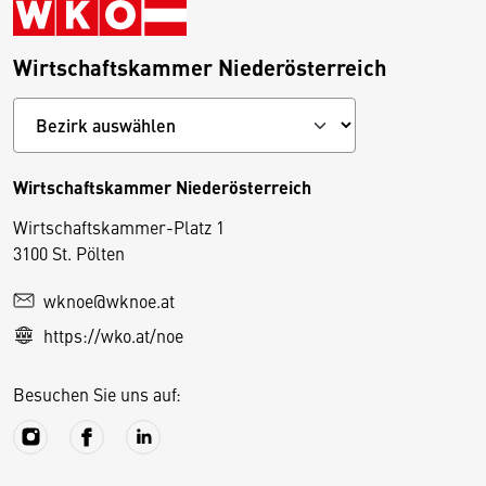
Wirtschaftskammer Niederösterreich
Wirtschaftskammer Niederösterreich
Wirtschaftskammer-Platz 1
D
3100 St. Pölten
i
wknoe@wknoe.at
e
https://wko.at/noe
s
e
Besuchen Sie uns auf:
S
e
it