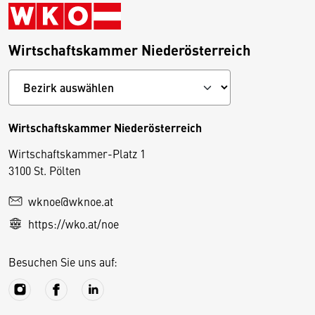
Wirtschaftskammer Niederösterreich
Wirtschaftskammer Niederösterreich
Wirtschaftskammer-Platz 1
D
3100 St. Pölten
i
wknoe@wknoe.at
e
https://wko.at/noe
s
e
Besuchen Sie uns auf:
S
e
it