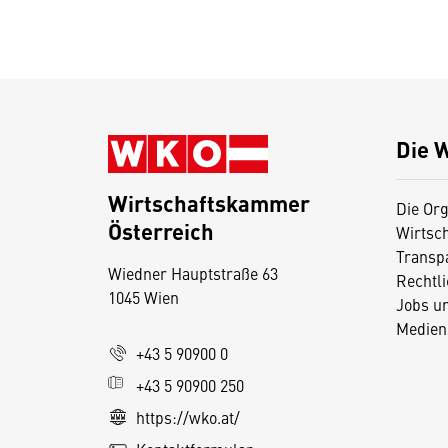
Die 
Wirtschaftskammer
Die Org
Österreich
Wirtsc
D
Transp
Wiedner Hauptstraße 63
i
Rechtl
1045 Wien
Jobs u
e
Medien
s
+43 5 90900 0
e
+43 5 90900 250
S
e
https://wko.at/
it