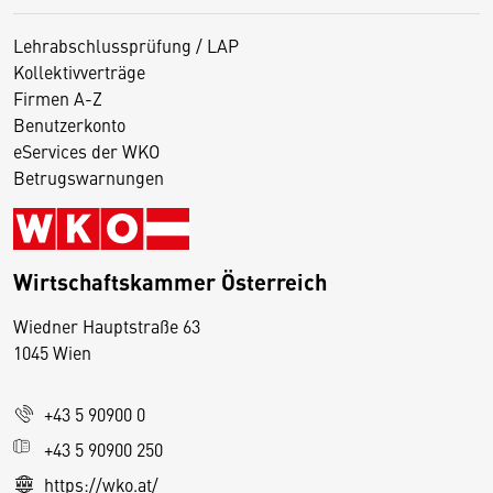
Lehrabschlussprüfung / LAP
Kollektivverträge
Firmen A-Z
Benutzerkonto
eServices der WKO
Betrugswarnungen
Wirtschaftskammer Österreich
Wiedner Hauptstraße 63
D
1045 Wien
i
e
+43 5 90900 0
s
e
+43 5 90900 250
S
https://wko.at/