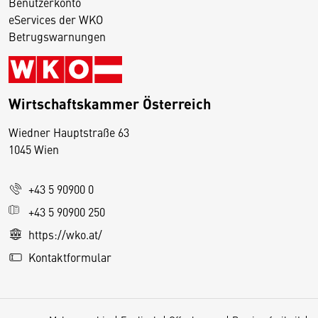
Benutzerkonto
eServices der WKO
Betrugswarnungen
Wirtschaftskammer Österreich
Wiedner Hauptstraße 63
D
1045 Wien
i
e
+43 5 90900 0
s
e
+43 5 90900 250
S
https://wko.at/
e
Kontaktformular
it
e
v