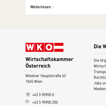
Weiterlesen
Die 
Wirtschaftskammer
Die Org
Österreich
Wirtsc
D
Transp
Wiedner Hauptstraße 63
i
Rechtl
1045 Wien
Jobs u
e
Medien
s
+43 5 90900 0
e
+43 5 90900 250
S