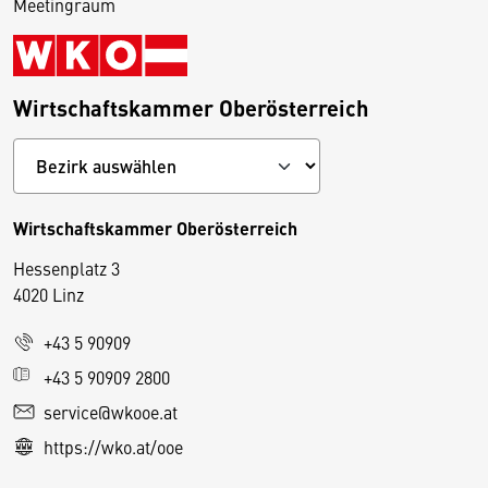
Meetingraum
Wirtschaftskammer Oberösterreich
Wirtschaftskammer Oberösterreich
Hessenplatz 3
4020 Linz
+43 5 90909
D
+43 5 90909 2800
i
service@wkooe.at
e
https://wko.at/ooe
s
e