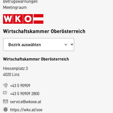
Betrugswarnungen
Meetingraum
Wirtschaftskammer Oberösterreich
Wirtschaftskammer Oberösterreich
Hessenplatz 3
4020 Linz
+43 5 90909
D
+43 5 90909 2800
i
service@wkooe.at
e
https://wko.at/ooe
s