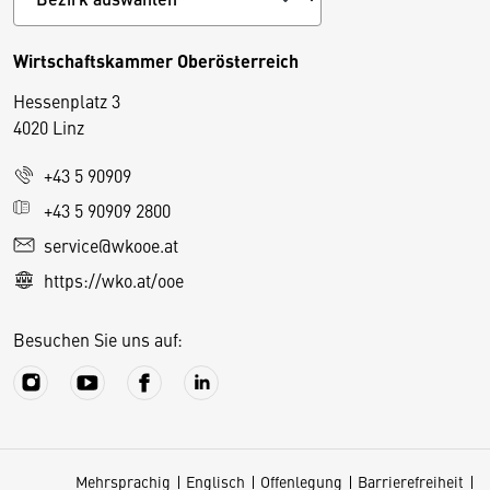
Wirtschaftskammer Oberösterreich
Hessenplatz 3
4020 Linz
+43 5 90909
D
+43 5 90909 2800
i
service@wkooe.at
e
https://wko.at/ooe
s
e
Besuchen Sie uns auf:
S
e
it
e
v
Mehrsprachig
Englisch
Offenlegung
Barrierefreiheit