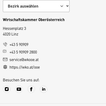
Wirtschaftskammer Oberösterreich
Hessenplatz 3
4020 Linz
+43 5 90909
D
+43 5 90909 2800
i
service@wkooe.at
e
https://wko.at/ooe
s
e
Besuchen Sie uns auf:
S
e
it
e