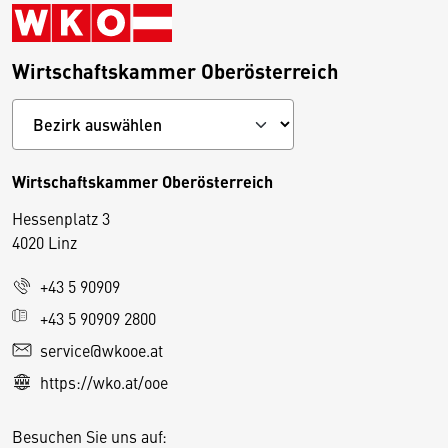
Wirtschaftskammer Oberösterreich
Wirtschaftskammer Oberösterreich
Hessenplatz 3
4020 Linz
+43 5 90909
D
+43 5 90909 2800
i
service@wkooe.at
e
https://wko.at/ooe
s
e
Besuchen Sie uns auf:
S