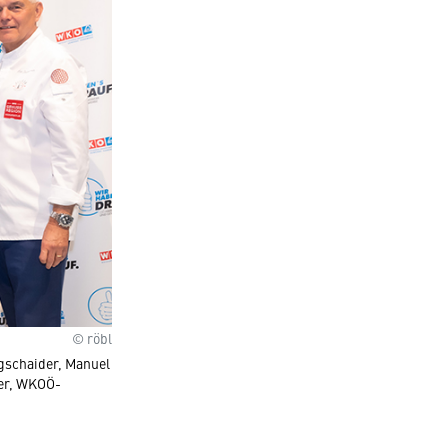
© röbl
egschaider, Manuel
uer, WKOÖ-