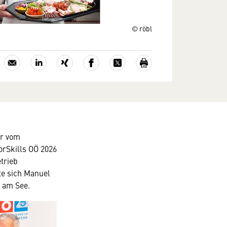
© röbl
er vom
orSkills OÖ 2026
trieb
te sich Manuel
 am See.