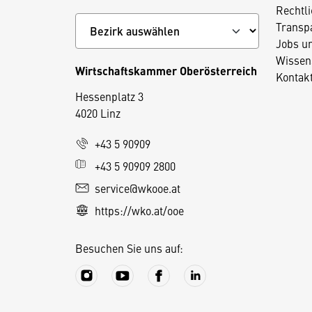
Rechtl
Transp
Jobs u
Wissen
Wirtschaftskammer Oberösterreich
Kontak
Hessenplatz 3
4020 Linz
D
+43 5 90909
i
+43 5 90909 2800
e
service@wkooe.at
s
https://wko.at/ooe
e
S
Besuchen Sie uns auf:
e
it
e
v