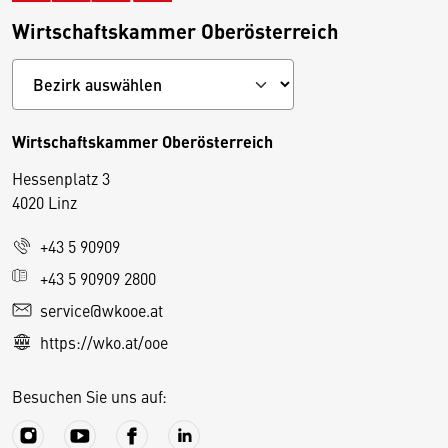
Wirtschaftskammer Oberösterreich
Wirtschaftskammer Oberösterreich
Hessenplatz 3
4020 Linz
+43 5 90909
D
+43 5 90909 2800
i
service@wkooe.at
e
https://wko.at/ooe
s
e
Besuchen Sie uns auf:
S
e